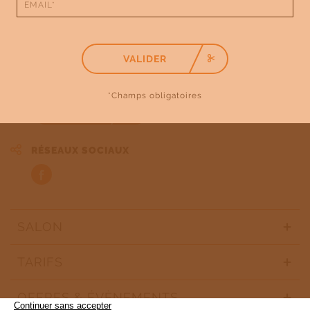
Mercredi
09:00-19:00
Jeudi
09:00-19:00
Vendredi
09:00-19:00
Samedi
09:00-19:00
Dimanche
Fermé
VALIDER
ITINÉRAIRE
*Champs obligatoires
J'Y VAIS !
RÉSEAUX SOCIAUX
SALON
TARIFS
OFFRES & ÉVÈNEMENTS