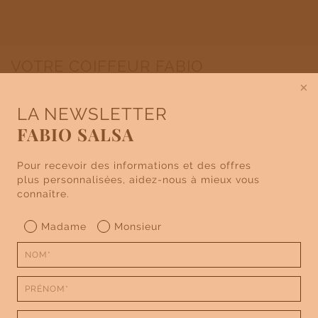
VOTRE COIFFEUR FABIO
SALSA
×
WASQUEHAL
LA NEWSLETTER
FABIO SALSA
AVENUE DU GRAND COTTIGNIES
C. CIAL CARREFOUR
Pour recevoir des informations et des offres
59290 WASQUEHAL
plus personnalisées, aidez-nous à mieux vous
connaître.
PRENDRE RENDEZ-VOUS
Madame
Monsieur
03 20 72 44 17
HORAIRES DU SALON :
Lundi
09:00-19:00
Mardi
09:00-19:00