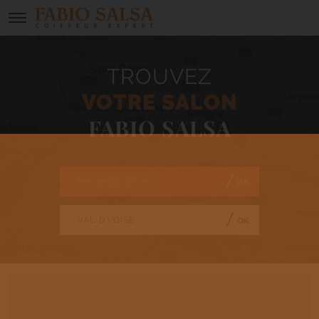
TROUVEZ
VOTRE SALON
FABIO SALSA
Me géolocaliser
OK
OK