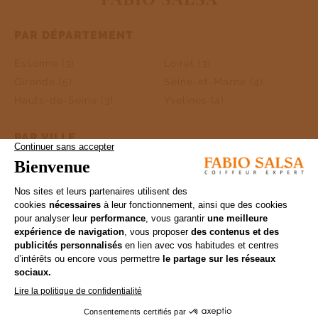
PAR DÉPARTEMENT
Essonne (3)
Loiret (3)
Gironde (5)
Seine-et-Marne (4)
Hauts-de-Seine (3)
Yvelines (4)
PAR VILLE
Libourne(2)
VOIR TOUS LES SALONS