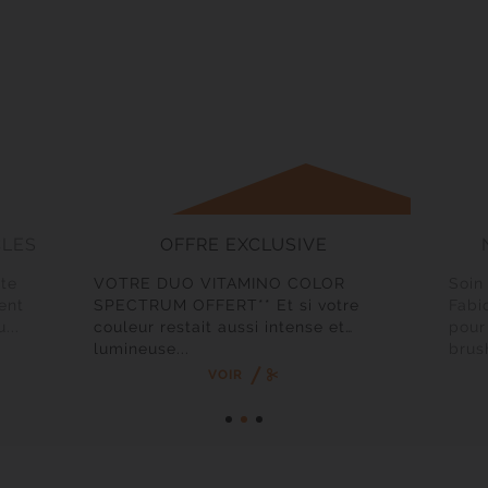
CLES
OFFRE EXCLUSIVE
te
VOTRE DUO VITAMINO COLOR
Soin
ent
SPECTRUM OFFERT** Et si votre
Fabio
...
couleur restait aussi intense et
pour
lumineuse...
brush
VOIR