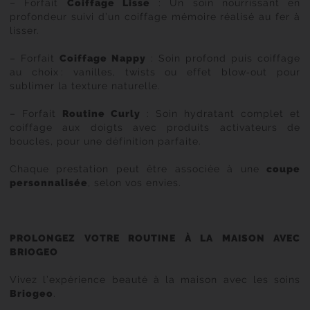
– Forfait
Coiffage Lisse
: Un soin nourrissant en
profondeur suivi d’un coiffage mémoire réalisé au fer à
lisser.
– Forfait
Coiffage Nappy
: Soin profond puis coiffage
au choix : vanilles, twists ou effet blow‑out pour
sublimer la texture naturelle.
– Forfait
Routine Curly
: Soin hydratant complet et
coiffage aux doigts avec produits activateurs de
boucles, pour une définition parfaite.
Chaque prestation peut être associée à une
coupe
personnalisée
, selon vos envies.
PROLONGEZ VOTRE ROUTINE À LA MAISON AVEC
BRIOGEO
Vivez l’expérience beauté à la maison avec les soins
Briogeo
.