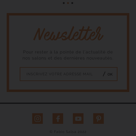
l’expérience Vitamino Color
ch
Spectrum dans votre salon
no
Fabio Salsa et profitez de votre
de
té.
duo format voyage offert** pour
sec
tout protocole réalisé au bac.
le
Voir la liste des salons
la
participants ici […]
ca
re
écl
Pour rester à la pointe de l'actualité de
nos salons et des dernières nouveautés.
OK
© Fabio Salsa 2022