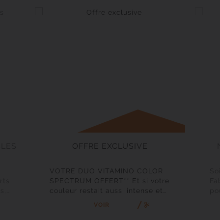
CLES
OFFRE EXCLUSIVE
VOTRE DUO VITAMINO COLOR
So
rts
SPECTRUM OFFERT** Et si votre
Fa
s,
couleur restait aussi intense et
po
lumineuse qu’au premier jour ?
br
VOIR
Jusqu’au 30 juin 2026, découvrez
ch