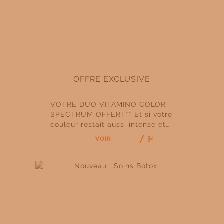
l’honneur, pour […]
OFFRE EXCLUSIVE
VOTRE DUO VITAMINO COLOR
SPECTRUM OFFERT** Et si votre
couleur restait aussi intense et
lumineuse qu’au premier jour ?
VOIR
Jusqu’au 30 juin 2026, découvrez
l’expérience Vitamino Color
Spectrum dans votre salon
Fabio Salsa et profitez de votre
duo format voyage offert** pour
tout protocole réalisé au bac.
Voir la liste des salons
participants ici […]