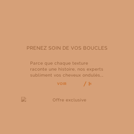
PRENEZ SOIN DE VOS BOUCLES
Parce que chaque texture
raconte une histoire, nos experts
subliment vos cheveux ondulés,
bouclés ou frisés avec une
VOIR
approche sur mesure. Entre
soins profonds, hydratation
ciblée et gestes précis, vos
boucles retrouvent tout leur
rebond, leur éclat et leur liberté.
Laissez-vous séduire par une
expérience capillaire où la
beauté naturelle est mise à