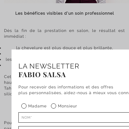
Les bénéfices visibles d’un soin professionnel
Dès la fin de la prestation en salon, le résultat est
immédiat :
la chevelure est plus douce et plus brillante,
les longueurs paraissent régénérées et souples,
les pointes sont disciplinées et protégées de la casse,
LA NEWSLETTER
les cheveux conservent leur brillance jusqu’à six
semaines.
FABIO SALSA
Cette efficacité s’explique par un combo d’ingrédients
haut de gamme : poudre de diamant, perle noire de
Pour recevoir des informations et des offres
Tahiti ou encore collagène. Le tout sans sulfates, sans
plus personnalisées, aidez-nous à mieux vous conna
silicones et non testé sur les animaux.
Pourquoi privilégier le soin en salon ?
Madame
Monsieur
Pour un soin Botox parfait et des résultats durables, le
passage en salon reste la meilleure option :