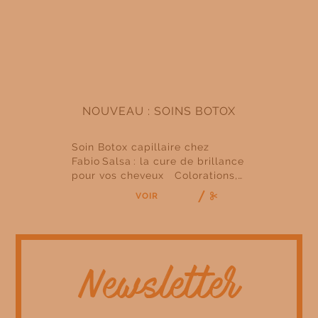
NOUVEAU : SOINS BOTOX
Soin Botox capillaire chez
Fabio Salsa : la cure de brillance
pour vos cheveux Colorations,
brushing, pollution,
VOIR
changements de saison… les
cheveux sont soumis à de
nombreuses agressions. Ils
deviennent ternes, cassants,
secs et difficiles à coiffer. Pour
leur redonner vie, Fabio Salsa
lance son nouveau soin Botox
capillaire, une innovation qui
redonne force, souplesse et