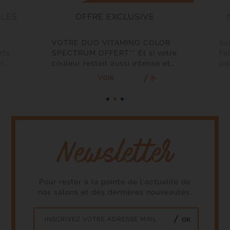
CLES
OFFRE EXCLUSIVE
VOTRE DUO VITAMINO COLOR
So
rts
SPECTRUM OFFERT** Et si votre
Fa
s,
couleur restait aussi intense et
po
lumineuse qu’au premier jour ?
br
VOIR
Jusqu’au 30 juin 2026, découvrez
ch
l’expérience Vitamino Color
ch
Spectrum dans votre salon
no
Fabio Salsa et profitez de votre
de
té.
duo format voyage offert** pour
sec
tout protocole réalisé au bac.
le
Voir la liste des salons
la
participants ici […]
ca
re
écl
Pour rester à la pointe de l'actualité de
nos salons et des dernières nouveautés.
OK