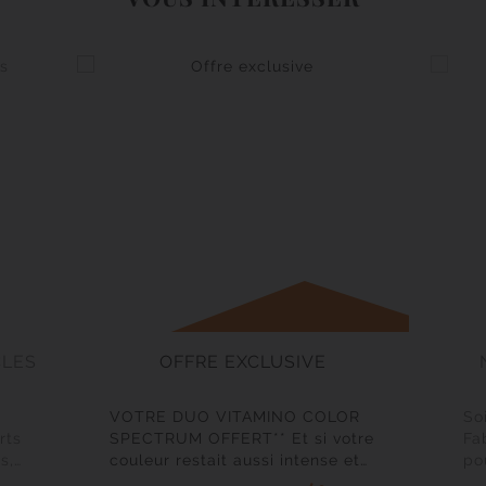
CLES
OFFRE EXCLUSIVE
VOTRE DUO VITAMINO COLOR
So
rts
SPECTRUM OFFERT** Et si votre
Fa
s,
couleur restait aussi intense et
po
lumineuse qu’au premier jour ?
br